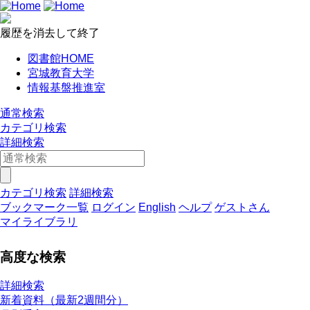
履歴を消去して終了
図書館HOME
宮城教育大学
情報基盤推進室
通常検索
カテゴリ検索
詳細検索
カテゴリ検索
詳細検索
ブックマーク一覧
ログイン
English
ヘルプ
ゲストさん
マイライブラリ
高度な検索
詳細検索
新着資料（最新2週間分）